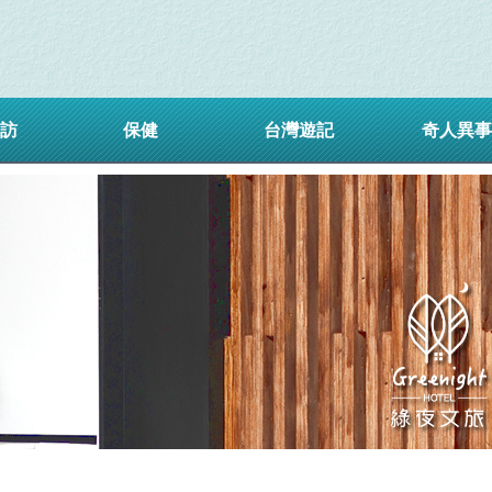
訪
保健
台灣遊記
奇人異事