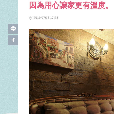
因為用心讓家更有溫度。
2019/07/17 17:35
l
i
f
n
a
e
c
e
b
o
o
k