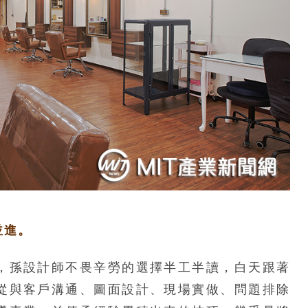
並進。
，孫設計師不畏辛勞的選擇半工半讀，白天跟著
從與客戶溝通、圖面設計、現場實做、問題排除