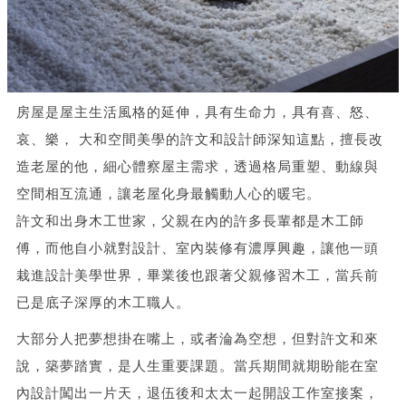
房屋是屋主生活風格的延伸，具有生命力，具有喜、怒、
哀、樂， 大和空間美學的許文和設計師深知這點，擅長改
造老屋的他，細心體察屋主需求，透過格局重塑、動線與
空間相互流通，讓老屋化身最觸動人心的暖宅。
許文和出身木工世家，父親在內的許多長輩都是木工師
傅，而他自小就對設計、室內裝修有濃厚興趣，讓他一頭
栽進設計美學世界，畢業後也跟著父親修習木工，當兵前
已是底子深厚的木工職人。
大部分人把夢想掛在嘴上，或者淪為空想，但對許文和來
說，築夢踏實，是人生重要課題。當兵期間就期盼能在室
內設計闖出一片天，退伍後和太太一起開設工作室接案，