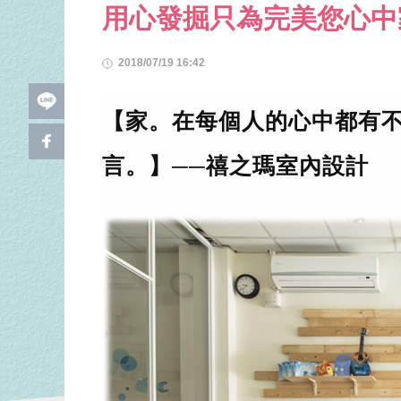
用心發掘只為完美您心中
2018/07/19 16:42
l
i
【家。在每個人的心中都有
f
n
a
e
言。】──禧之瑪室內設計
c
e
b
o
o
k