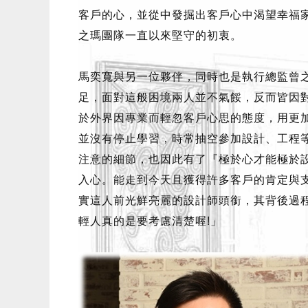
客戶的心，並從中發掘出客戶心中渴望幸福
之瑪團隊一直以來堅守的初衷。
馬奕寬與另一位夥伴，同時也是執行總監曾
足，面對這般困境兩人並不氣餒，反而皆因
於外界因專業而輕忽客戶心思的態度，用更
並沒有停止學習，時常抽空參加設計、工程
注意的細節，也因此有了『極於心才能極於
入心。能走到今天且獲得許多客戶的肯定與
實這人前光鮮亮麗的設計師頭銜，其背後過
輕人真的是要考慮清楚喔!」