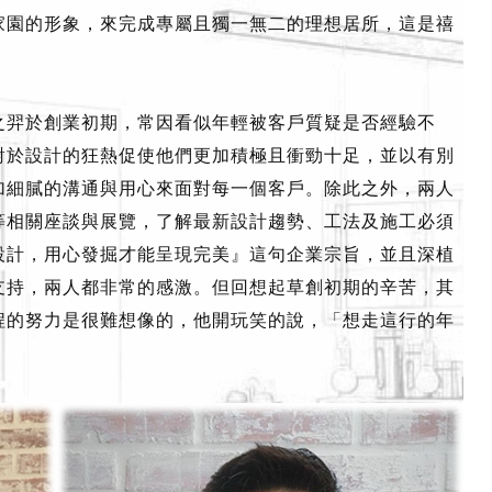
家園的形象，來完成專屬且獨一無二的理想居所，這是禧
之羿於創業初期，常因看似年輕被客戶質疑是否經驗不
對於設計的狂熱促使他們更加積極且衝勁十足，並以有別
加細膩的溝通與用心來面對每一個客戶。除此之外，兩人
等相關座談與展覽，了解最新設計趨勢、工法及施工必須
設計，用心發掘才能呈現完美』這句企業宗旨，並且深植
支持，兩人都非常的感激。但回想起草創初期的辛苦，其
程的努力是很難想像的，他開玩笑的說，「想走這行的年