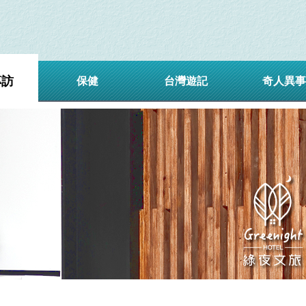
專訪
保健
台灣遊記
奇人異事