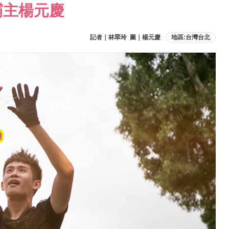
霸主楊元慶
記者｜林翠玲 圖｜楊元慶
地區:台灣台北