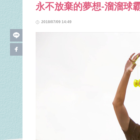
永不放棄的夢想-溜溜球
2018/07/09 14:49
l
i
f
n
a
e
c
e
b
o
o
k