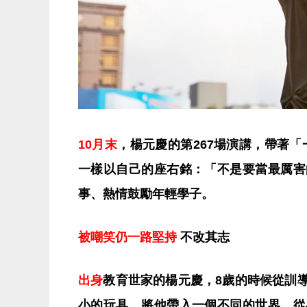
10月末
，楊元慶的第267場演講，帶著
一樣以自己的座右銘：「不是要當最厲害
事、熱情鼓勵年輕學子。
被嘲笑仍一路堅持
不改其志
出身
教育世家的楊元慶，8歲的時候從訓
小的玩具，將他帶入一個不同的世界。從