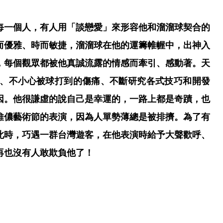
每一個人，有人用「談戀愛」來形容他和溜溜球契合的
而優雅、時而敏捷，溜溜球在他的運籌帷幄中，出神入
，每個觀眾都被他真誠流露的情感而牽引、感動著。天
時、不小心被球打到的傷痛、不斷研究各式技巧和開發
因。他很謙虛的說自己是幸運的，一路上都是奇蹟，也
維儂藝術節的表演，因為人單勢薄總是被排擠。為了有
此時，巧遇一群台灣遊客，在他表演時給予大聲歡呼、
再也沒有人敢欺負他了！