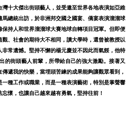
台灣十大傑出街頭藝人，並受邀至世界各地表演如亞維
隨馬總統出訪，於非洲邦交國之國宴、僑宴表演溜溜球
錄保持人和世界溜溜球大賽地球自轉項目冠軍。但即便
值觀、社會的期待大不相同，讀大學時，還曾被教授以
人非常遺憾。堅持不懈的楊元慶並不因此而氣餒，他特
出的街頭藝人前輩，所帶給自己的強大激勵。接著又
在傳遞我的快樂，當埋頭苦練的成果能夠讓觀眾看到，
是一種工作或職業，而是一種表演藝術，特別是掌聲響
法忘懷，也讓自己越來越有勇氣，堅持往前！