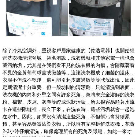
除了冷氣空調外，重視客戶居家健康的【銘浩電器】也開始經
營洗衣機清潔領域，姚名洧說，洗衣機就和其他家電一樣也會
藏污納垢，尤其是在我們看不見的洗衣機的內槽，會隱藏著看
不見的金黃葡萄球菌或黴菌等，這讓洗衣機成了細菌的溫床，
衣服不但洗不乾淨，還可能引起皮膚過敏等等狀況出現，因此
定期清潔十分重要，但一般坊間的清潔劑，只能清洗到表面，
洗衣機的內筒和外壁之間有許多死角，會將未完全溶解的洗衣
粉、棉絮、皮屑、灰塵等絞成泥狀污垢，所以很容易順著水流
卡在這些隙縫裡，長久下來，在洗衣時，這些污垢就會一起泡
在水中。因此，如果沒有清潔這些死角，不但髒污會持續累
積，甚至容易發霉沾染衣物，所以唯有完整拆解洗衣機，花費
2-3小時仔細清洗，確保處理所有的死角及隙縫，如此一來才