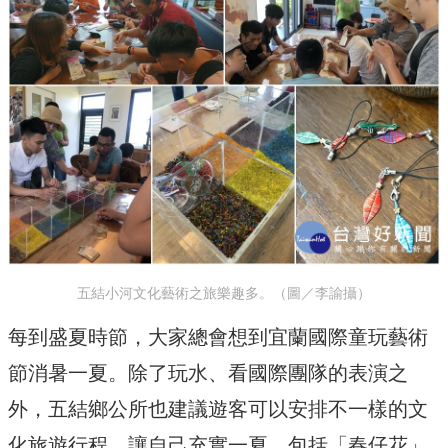
五結小河文化藝術之旅樂趣多。（圖／李諭攝）
每到盛夏時節，大家總會想到宜蘭國際童玩藝術
節消暑一夏。除了玩水、看國際團隊的表演之
外，五結鄉公所也建議遊客可以安排不一樣的文
化旅遊行程，讓自己充實一夏，包括「春仔花」