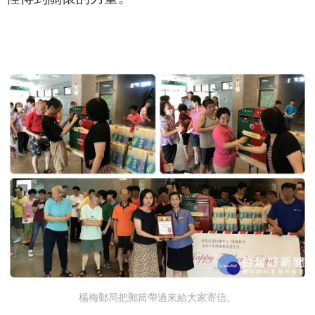
楊梅郵局把郵筒帶過來給大家寄信。